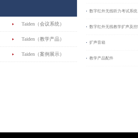
数字红外无线听力考试系统
Taiden（会议系统）
数字红外无线教学扩声及控
Taiden（教学产品）
扩声音箱
Taiden（案例展示）
教学产品配件