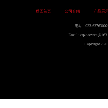
返回首页
公司介绍
产品展
电话 : 023-63763002
Email : cqzhaowen@163
Copyright