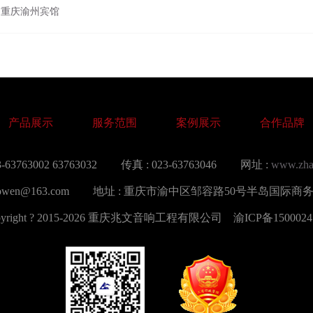
重庆渝州宾馆
产品展示
服务范围
案例展示
合作品牌
-63763002 63763032
传真 : 023-63763046
网址 :
www.zha
aowen@163.com
地址 : 重庆市渝中区邹容路50号半岛国际商务
pyright ? 2015-2026 重庆兆文音响工程有限公司
渝ICP备1500024