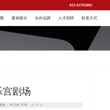
023-63763002
范围
案例展示
合作品牌
人才招聘
联系方式
乐宫剧场
 浏览：
1872次 字号：
大
中
小