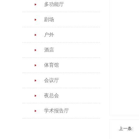
多功能厅
剧场
户外
酒店
体育馆
会议厅
夜总会
学术报告厅
上一条: